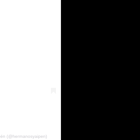
pén (@hermanosyaipen)