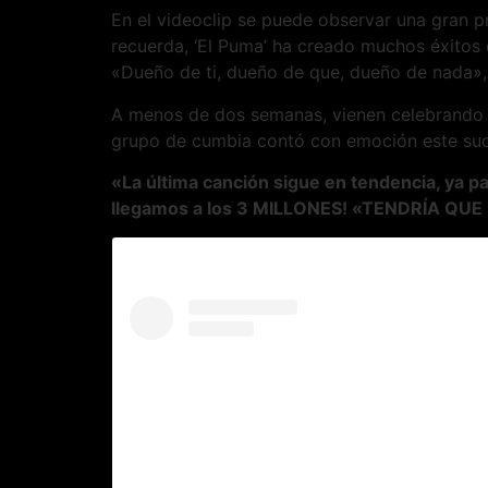
En el videoclip se puede observar una gran 
recuerda, ‘El Puma’ ha creado muchos éxitos
«Dueño de ti, dueño de que, dueño de nada»,
A menos de dos semanas, vienen celebrando qu
grupo de cumbia contó con emoción este suc
«La última canción sigue en tendencia, ya p
llegamos a los 3 MILLONES! «TENDRÍA QUE L