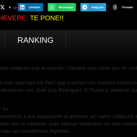
X
LinkedIn
WhatsApp
Telegram
Threads
HEVERE:
TE PONE!!
RANKING
én celebran que la canción «Tendría que Llorar por ti» jun
.
 más queridas del Perú que cuentan con muchos éxitos mus
boración con José Luis Rodríguez ‘El Puma’ y celebran que
 ti»
endieron a sus seguidores al estrenar un nuevo videoclip 
pretado por el cantante Juan Manuel Valdiviezo en una cola
odas las plataformas digitales.