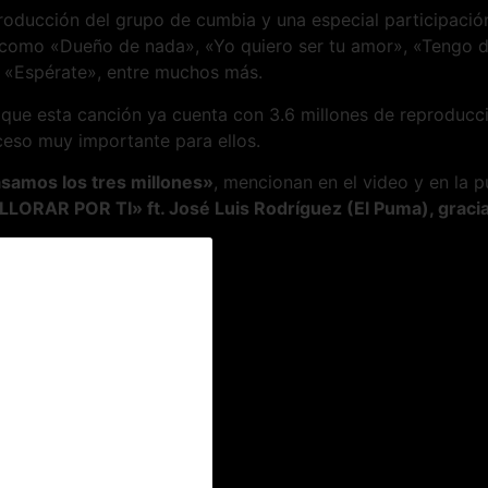
producción del grupo de cumbia y una especial participaci
 como «Dueño de nada», «Yo quiero ser tu amor», «Tengo de
 «Espérate», entre muchos más.
e esta canción ya cuenta con 3.6 millones de reproduccion
eso muy importante para ellos.
asamos los tres millones»
, mencionan en el video y en la 
LORAR POR TI» ft. José Luis Rodríguez (El Puma), graci