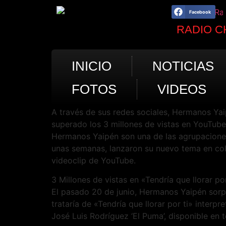
Facebook
RADIO C
INICIO
NOTICIAS
FOTOS
VIDEOS
A través de sus redes sociales, Hermanos Yaip
superado los 3 millones de vistas en YouTube
Hermanos Yaipén son una de las agrupaciones
unas semanas, lanzaron su nuevo tema en cola
videoclip de YouTube.
3 Millones de vistas en «Tendría que llorar por
El pasado 20 de junio, Hermanos Yaipén sorpr
trataría de «Tendría que llorar por ti» inter
José Luis Rodríguez ‘El Puma’, disponible en t